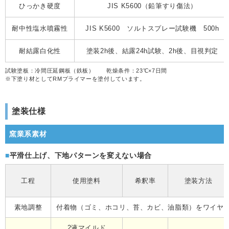
ひっかき硬度
JIS K5600（鉛筆すり傷法）
耐中性塩水噴霧性
JIS K5600 ソルトスプレー試験機 500h
耐結露白化性
塗装2h後、結露24h試験、2h後、目視判定
試験塗板：
冷間圧延鋼板（鉄板） 乾燥条件：23℃×7日間
※
下塗り材としてRMプライマーを塗付しています。
塗装仕様
窯業系素材
平滑仕上げ、下地パターンを変えない場合
工程
使用塗料
希釈率
塗装方法
素地調整
付着物（ゴミ、ホコリ、苔、カビ、油脂類）をワイヤ
2液マイルド