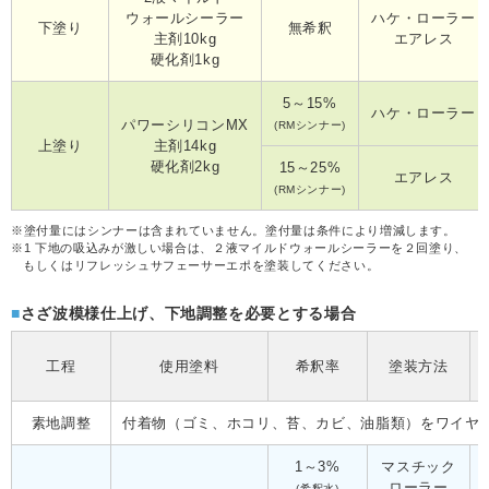
ウォールシーラー
ハケ・ローラー
下塗り
無希釈
主剤10kg
エアレス
硬化剤1kg
5～15%
ハケ・ローラー
パワーシリコンMX
(RMシンナー)
上塗り
主剤14kg
硬化剤2kg
15～25%
エアレス
(RMシンナー)
※
塗付量にはシンナーは含まれていません。塗付量は条件により増減します。
※1
下地の吸込みが激しい場合は、２液マイルドウォールシーラーを２回塗り、
もしくはリフレッシュサフェーサーエポを塗装してください。
さざ波模様仕上げ、下地調整を必要とする場合
工程
使用塗料
希釈率
塗装方法
素地調整
付着物（ゴミ、ホコリ、苔、カビ、油脂類）をワイヤ
1～3%
マスチック
ローラー
(希釈水)