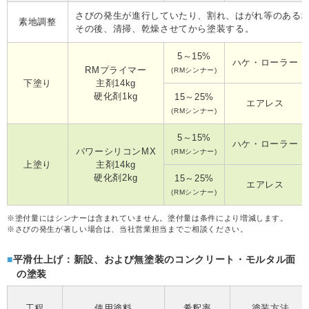
さびの発生が進行していたり、割れ、はがれ等のある場
素地調整
その後、清掃、乾燥させてから塗装する。
5～15%
ハケ・ローラー
RMプライマー
(RMシンナー)
下塗り
主剤14kg
硬化剤1kg
15～25%
エアレス
(RMシンナー)
5～15%
ハケ・ローラー
パワーシリコンMX
(RMシンナー)
上塗り
主剤14kg
硬化剤2kg
15～25%
エアレス
(RMシンナー)
※
塗付量にはシンナーは含まれていません。塗付量は条件により増減します。
※
さびの発生が著しい場合は、当社営業担当までご相談ください。
平滑仕上げ：新設、および無塗装のコンクリート・モルタル面
の塗装
工程
使用塗料
希釈率
塗装方法