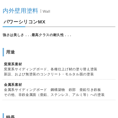
内外壁用塗料
Wall
パワーシリコンMX
強さは美しさ . . .最高クラスの耐久性 . . .
用途
窯業系素材
窯業系サイディングボード、各種仕上げ材の塗り替え塗装
新設、および無塗装のコンクリート・モルタル面の塗装
金属系素材
金属系サイディングボード 鋼構築物 鉄部 亜鉛引き鉄板
その他、非鉄金属面（亜鉛、ステンレス、アルミ等）への塗装
特長