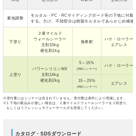
モルタル・PC・RCサイディングボード等の下地に付着
素地調整
する。欠け、不陸部分は樹脂モルタルであらかじめ補修
２液マイルド
ウォールシーラー
ハケ・ローラー
下塗り
無希釈
主剤10kg
エアレス
硬化剤1kg
5～15%
ハケ・ローラー
パワーシリコンMX
(RMシンナー)
上塗り
主剤14kg
硬化剤2kg
15～25%
エアレス
(RMシンナー)
※
塗付量にはシンナーは含まれていません。塗付量は条件により増減します。
※1
下地の吸込みが激しい場合は、２液マイルドウォールシーラーを２回塗り、
もしくはリフレッシュサフェーサーエポを塗装してください。
カタログ・SDSダウンロード