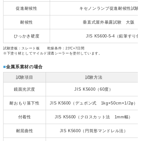
促進耐候性
キセノンランプ促進耐候性試験 2
耐候性
垂直式屋外暴露試験 大阪 2
ひっかき硬度
JIS K5600-5-4（鉛筆すり
試験塗板：
スレート板 乾燥条件：23℃×7日間
※
下塗り材としてマイルド浸透シーラーを塗付しています。
金属系素材の場合
試験項目
試験方法
鏡面光沢度
JIS K5600（60度）
耐おもり落下性
JIS K5600（デュポン式 1kg×50cm×1/2φ）
付着性
JIS K5600（クロスカット法 1mm幅）
耐屈曲性
JIS K5600（円筒形マンドレル法）