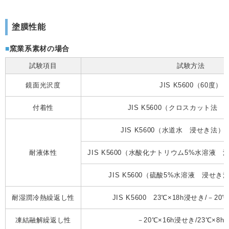
塗膜性能
窯業系素材の場合
試験項目
試験方法
鏡面光沢度
JIS K5600（60度）
付着性
JIS K5600（クロスカット法 
JIS K5600（水道水 浸せき法）2
耐液体性
JIS K5600（水酸化ナトリウム5%水溶液 
JIS K5600（硫酸5%水溶液 浸せき
耐湿潤冷熱繰返し性
JIS K5600 23℃×18h浸せき/－20℃
凍結融解繰返し性
－20℃×16h浸せき/23℃×8