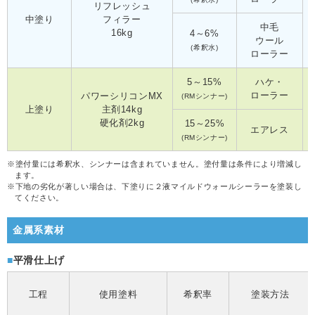
リフレッシュ
中塗り
フィラー
中毛
16kg
4～6%
ウール
(希釈水)
ローラー
5～15%
ハケ・
ローラー
パワーシリコンMX
(RMシンナー)
上塗り
主剤14kg
硬化剤2kg
15～25%
エアレス
(RMシンナー)
※
塗付量には希釈水、シンナーは含まれていません。塗付量は条件により増減し
ます。
※
下地の劣化が著しい場合は、下塗りに２液マイルドウォールシーラーを塗装し
てください。
金属系素材
平滑仕上げ
工程
使用塗料
希釈率
塗装方法